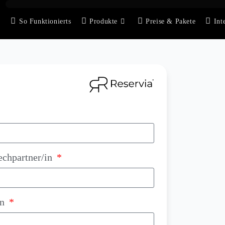
So Funktionierts
Produkte
Preise & Pakete
Int
echpartner/in
on