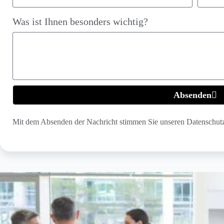
Was ist Ihnen besonders wichtig?
Absenden
A
Mit dem Absenden der Nachricht stimmen Sie unseren Datenschu
l
t
e
r
n
a
t
i