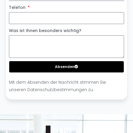
Telefon
Was ist Ihnen besonders wichtig?
Absenden
A
Mit dem Absenden der Nachricht stimmen Sie
l
unseren Datenschutzbestimmungen zu.
t
e
r
n
a