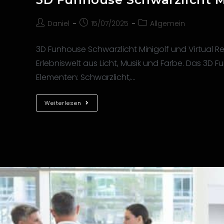
Daniel
15/07/2025
Allgemein
3D Funhouse Schwarzlicht Minigolf und Virtual Rea
Erlebniswelt aus Licht, Musik und Farbe. Das 3D
Elementen: Schwarzlicht,…
Weiterlesen