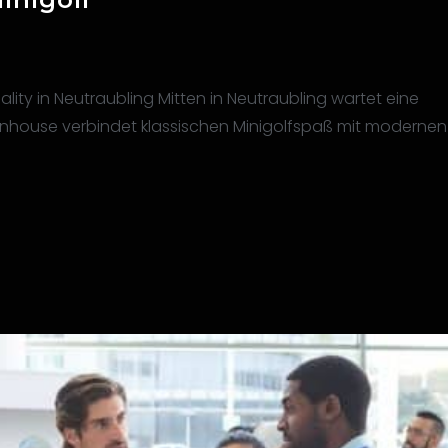
lity in Neutraubling Mitten in Neutraubling wartet eine
 Funhouse verbindet klassischen Minigolfspaß mit modernen