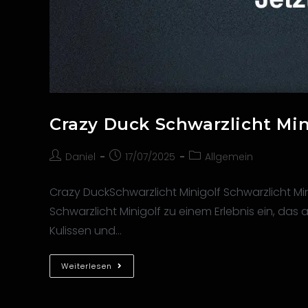
Crazy Duck Schwarzlicht Min
Daniel
17/07/2025
Allgemein
Crazy DuckSchwarzlicht Minigolf Schwarzlicht Mi
Schwarzlicht Minigolf zu einem Erlebnis ein, das a
Kulissen und…
Weiterlesen