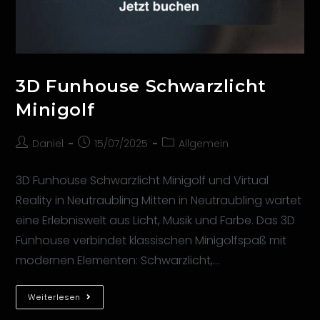
3D Funhouse Schwarzlicht
Minigolf
Daniel
15/07/2025
Allgemein
3D Funhouse Schwarzlicht Minigolf und Virtual
Reality in Neutraubling Mitten in Neutraubling wartet
eine Erlebniswelt aus Licht, Musik und Farbe. Das 3D
Funhouse verbindet klassischen Minigolfspaß mit
modernen Elementen: Schwarzlicht,…
Weiterlesen