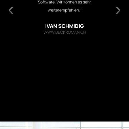
ware. Wir können es sehr
Anpassungen wurden für
weiterempfehlen."
vorgenommen. Sehr zu empf
IVAN SCHMIDIG
FLORIAN DZYC
WW.BECKROMAN.CH
WWW.REVITY.DE