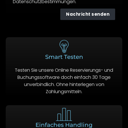
Datenschutzbestimmungen.
Nachricht senden
A
l
t
e
r
Smart Testen
n
Testen Sie unsere Online Reservierungs- und
a
Buchungssoftware doch einfach 30 Tage
t
unverbindlich. Ohne hinterlegen von
i
Zahlungsmitteln.
v
e
:
Einfaches Handling